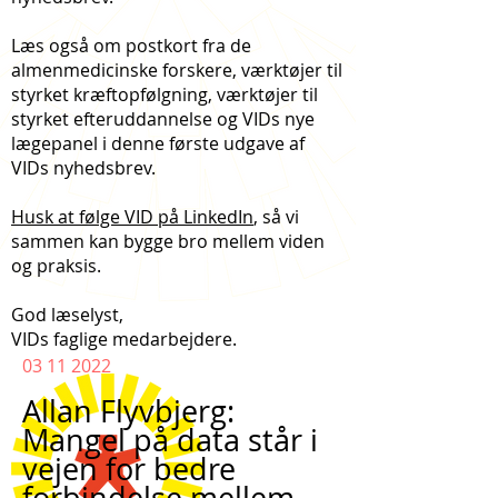
Læs også om postkort fra de
almenmedicinske forskere, værktøjer til
styrket kræftopfølgning, værktøjer til
styrket efteruddannelse og VIDs nye
lægepanel i denne første udgave af
VIDs nyhedsbrev.
Husk at følge VID på LinkedIn
, så vi
sammen kan bygge bro mellem viden
og praksis.
God læselyst,
VIDs faglige medarbejdere.
03 11
2022
Allan Flyvbjerg:
Mangel på data står i
vejen for bedre