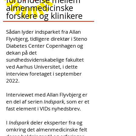
forbindelse mellem
almenmedicinske
forskere og klinikere
Sådan lyder indsparket fra Allan
Flyvbjerg, tidligere direktør i Steno
Diabetes Center Copenhagen og
dekan på det
sundhedsvidenskabelige fakultet
ved Aarhus Universitet, i dette
interview foretaget i september
2022.
Interviewet med Allan Flyvbjerg er
en del af serien
Indspark
, som er et
fast element i VIDs nyhedsbrev.
I
Indspark
deler eksperter fra og
omkring det almenmedicinske felt