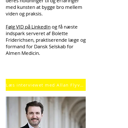
deres holdninger til og erfaringer
med kunsten at bygge bro mellem
viden og praksis.
Følg VID på LinkedIn
og få næste
indspark serveret af Bolette
Friderichsen, praktiserende læge og
formand for Dansk Selskab for
Almen Medicin.
Læs interviewet med Allan Flyvbjerg her