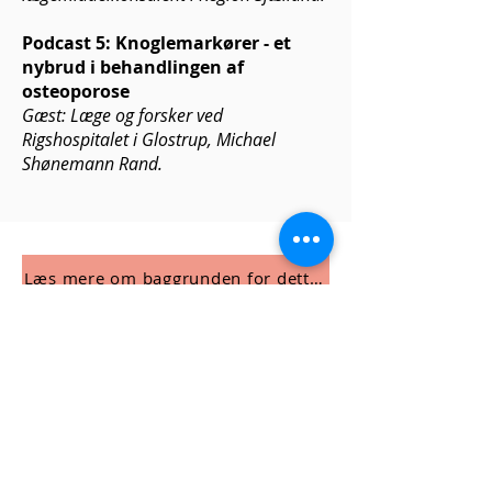
Podcast 5: Knoglemarkører - et
nybrud i behandlingen af
osteoporose
Gæst: Læge og forsker ved
Rigshospitalet i Glostrup, Michael
Shønemann Rand.
Læs mere om baggrunden for dette initiativ
Tilmeld dig VIDs nyhedsbrev
Email
*
Tilmeld