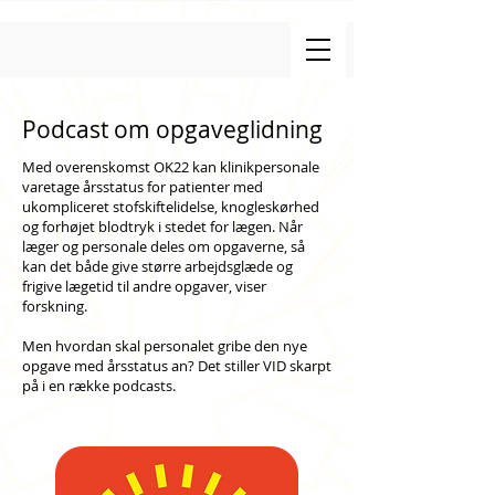
Podcast om opgaveglidning
Med overenskomst OK22 kan klinikpersonale
varetage årsstatus for patienter med
ukompliceret stofskiftelidelse, knogleskørhed
og forhøjet blodtryk i stedet for lægen. Når
læger og personale deles om opgaverne, så
kan det både give større arbejdsglæde og
frigive lægetid til andre opgaver, viser
forskning.
Men hvordan skal personalet gribe den nye
opgave med årsstatus an? Det stiller VID skarpt
på i en række podcasts.