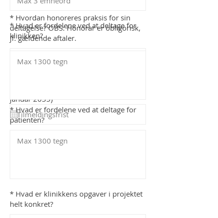
* Hvordan honoreres praksis for sin
* Hvad er fordelene ved at deltage for
deltagelse? OBS: Honorar er obligorisk,
klinikken?
jf. gældende aftaler.
* Tilmeldingsfrist (Hvis projektet ikke p.t.
har en tilmeldingsfrist, så indtast fx 1.
januar 2035)
* Hvad er fordelene ved at deltage for
patienten?
* Hvad er klinikkens opgaver i projektet
helt konkret?