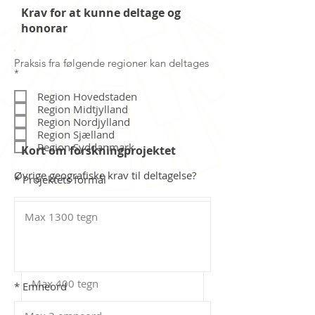
Krav for at kunne deltage og
honorar
Praksis fra følgende regioner kan deltages
P
*
å
k
Region Hovedstaden
r
Region Midtjylland
æ
Region Nordjylland
v
Region Sjælland
e
Region Syddanmark
t
Kort om forskningprojektet
Øvrige geografiske krav til deltagelse?
* Projektets formål
Andre krav til deltagelse?
* Emneord