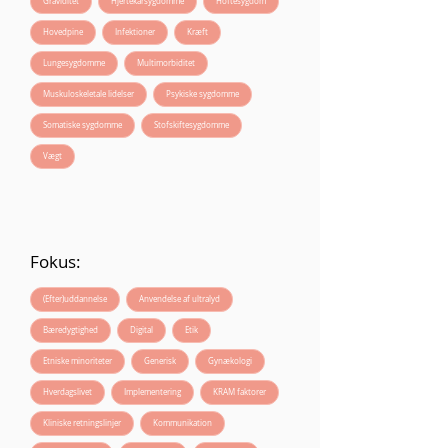
Graviditet
Hjertekarsygdomme
Hoftesygdom
Hovedpine
Infektioner
Kræft
Lungesygdomme
Multimorbiditet
Muskuloskeletale lidelser
Psykiske sygdomme
Somatiske sygdomme
Stofskiftesygdomme
Vægt
Fokus:
(Efter)uddannelse
Anvendelse af ultralyd
Bæredygtighed
Digital
Etik
Etniske minoriteter
Generisk
Gynækologi
Hverdagslivet
Implementering
KRAM faktorer
Kliniske retningslinjer
Kommunikation