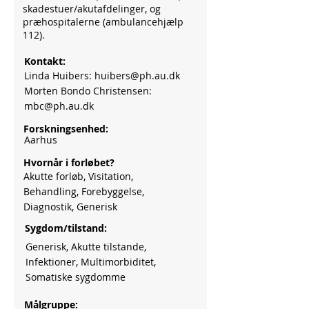
skadestuer/akutafdelinger, og
præhospitalerne (ambulancehjælp
112).
Kontakt:
Linda Huibers:
huibers@ph.au.dk
Morten Bondo Christensen:
mbc@ph.au.dk
Forskningsenhed:
Aarhus
Hvornår i forløbet?
Akutte forløb, Visitation,
Behandling, Forebyggelse,
Diagnostik, Generisk
Sygdom/tilstand:
Generisk, Akutte tilstande,
Infektioner, Multimorbiditet,
Somatiske sygdomme
Målgruppe: