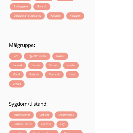
Forebyggelse
Generisk
Opfølgning/rehabilitering
Palliation
Visitation
Målgruppe:
Børn
Fagprofessionelle
Familier
Generisk
Geriatri
Klimaet
Kvinder
Mænd
Patienter
Pårørende
Unge
Voksne
Sygdom/tilstand:
Akutte tilstande
Diabetes
Endometriose
Funktionel lidelse
Generisk
Gigt