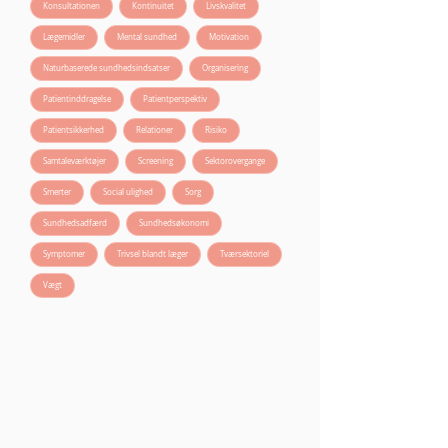
Konsultationen
Kontinuitet
Livskvalitet
Lægemidler
Mental sundhed
Motivation
Naturbaserede sundhedsindsatser
Organisering
Patientinddragelse
Patientperspektiv
Patientsikkerhed
Relationer
Risiko
Samtaleværktøjer
Screening
Sektorovergange
Smerter
Social ulighed
Sorg
Sundhedsadfærd
Sundhedsøkonomi
Symptomer
Trivsel blandt læger
Tværsektoriel
Vægt