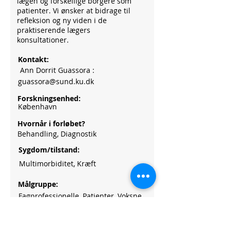
lægen og forskellige borgere som
patienter. Vi ønsker at bidrage til
refleksion og ny viden i de
praktiserende lægers
konsultationer.
Kontakt:
Ann Dorrit Guassora :
guassora@sund.ku.dk
Forskningsenhed:
København
Hvornår i forløbet?
Behandling, Diagnostik
Sygdom/tilstand:
Multimorbiditet, Kræft
Målgruppe:
Fagprofessionelle, Patienter, Voksne
Fokus:
Konsultationen, (Efter)uddannelse,