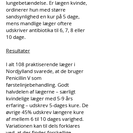
lungebetændelse. Er lægen kvinde,
ordinerer hun med større
sandsynlighed en kur på 5 dage,
mens mandlige læger oftere
udskriver antibiotika til 6, 7, 8 eller
10 dage.
Resultater
I alt 108 praktiserende læger i
Nordjylland svarede, at de bruger
Penicillin V som
førstelinjebehandling. Godt
halvdelen af lægerne – særligt
kvindelige læger med 5-9 års
erfaring – udskrev 5-dages kure. De
øvrige 45% udskrev længere kure
af mellem 6 til 10 dages varighed.
Variationen kan til dels forklares
ved, at der findes forskellige