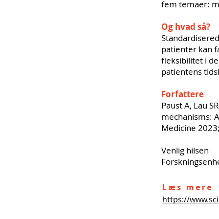
fem temaer: mi
Og hvad så?
Standardiserede
patienter kan f
fleksibilitet i 
patientens tids
Forfattere
Paust A, Lau SR
mechanisms: A c
Medicine 2023
Venlig hilsen
Forskningsenhe
Læs mere
https://www.sc