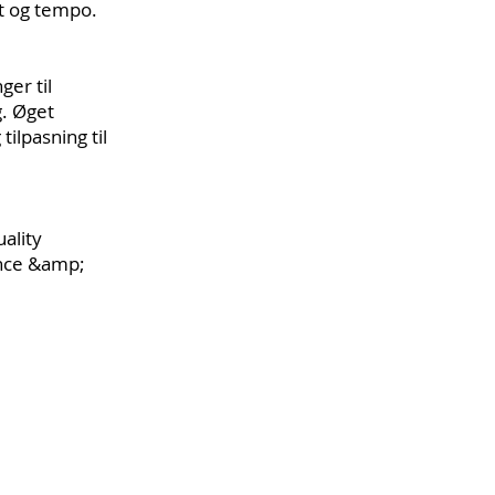
t og tempo.
ger til
g. Øget
tilpasning til
uality
ence &amp;