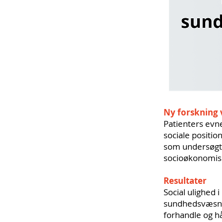
Ny forskning v
Patienters evn
sociale positio
som undersøgte
socioøkonomis
Resultater
Social ulighed 
sundhedsvæsnet
forhandle og hå