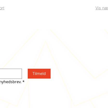
ort
Vis næ
Tilmeld
 nyhedsbrev.
*