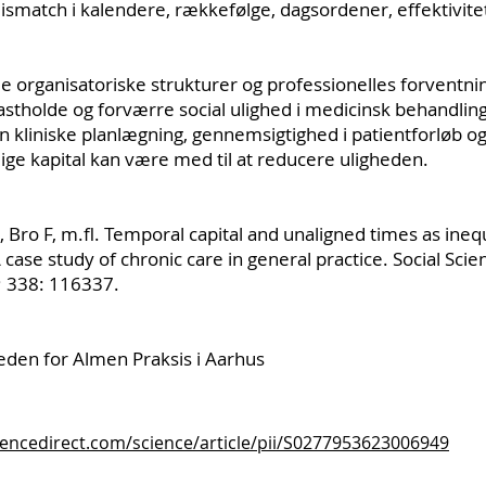
smatch i kalendere, rækkefølge, dagsordener, effektivite
 organisatoriske strukturer og professionelles forventnin
astholde og forværre social ulighed i medicinsk behandlin
den kliniske planlægning, gennemsigtighed i patientforløb og 
lige kapital kan være med til at reducere uligheden.
, Bro F, m.fl. Temporal capital and unaligned times as ineq
ase study of chronic care in general practice. Social Sci
; 338: 116337.
den for Almen Praksis i Aarhus
iencedirect.com/science/article/pii/S0277953623006949