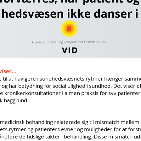
iser...
e til at navigere i sundhedsvæsnets rytmer hænger sam
n og har betydning for social ulighed i sundhed. Det viser et
 kronikerkonsultationer i almen praksis for syv patienter
k baggrund.
i medicinsk behandling relaterede sig til mismatch mellem
s rytmer og patienters evner og muligheder for at forstå
ndtere de tidslige takter i behandling. Disse mismatch udf