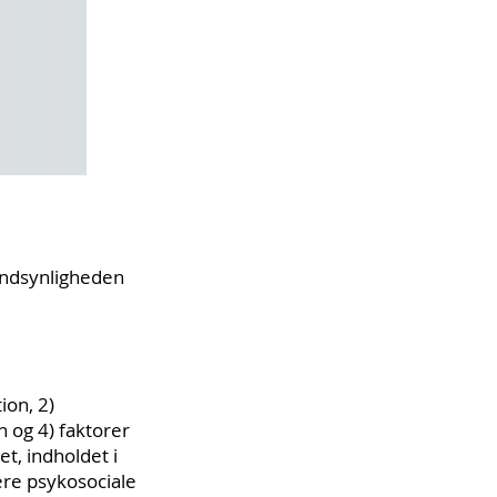
andsynligheden
ion, 2)
n og 4) faktorer
t, indholdet i
ere psykosociale