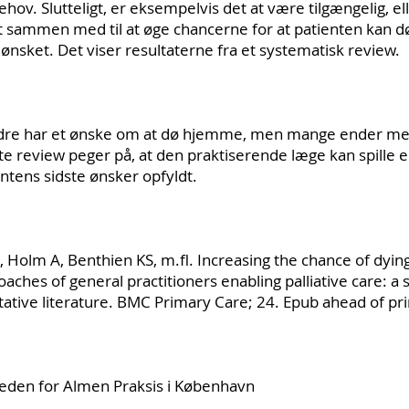
behov. Slutteligt, er eksempelvis det at være tilgængelig, e
lt sammen med til at øge chancerne for at patienten kan 
ønsket. Det viser resultaterne fra et systematisk review.
ældre har et ønske om at dø hjemme, men mange ender me
te review peger på, at den praktiserende læge kan spille en 
ientens sidste ønsker opfyldt.
 Holm A, Benthien KS, m.fl. Increasing the chance of dying
aches of general practitioners enabling palliative care: a
tative literature. BMC Primary Care; 24. Epub ahead of pr
eden for Almen Praksis i København