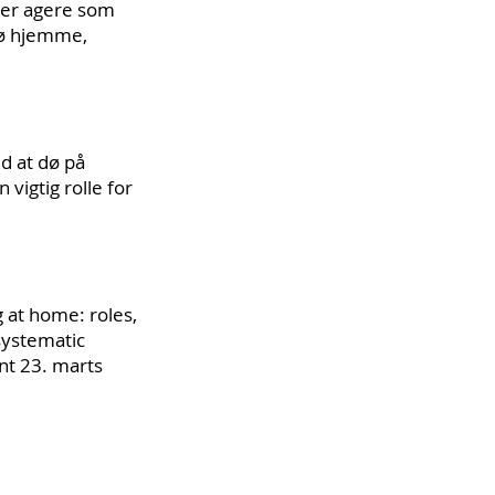
ller agere som
dø hjemme,
d at dø på
vigtig rolle for
 at home: roles,
 systematic
int 23. marts