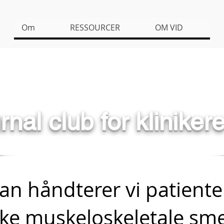
Om
RESSOURCER
OM VID
rnal club for kliniker
an håndterer vi patient
ke muskeloskeletale sme