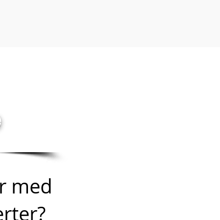
e
er med
rter?