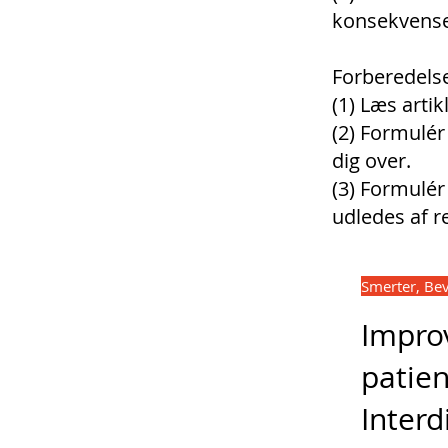
konsekvenser
Forberedelse
(1) Læs arti
(2) Formulér
dig over.
(3) Formulér
udledes af r
Smerter, Be
Impro
patien
Interd