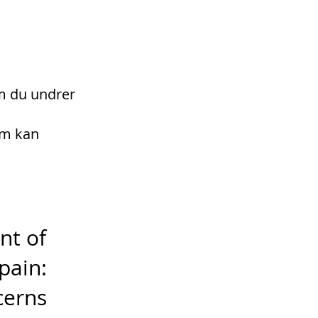
om du undrer
om kan
nt of
pain:
cerns