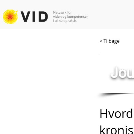
< Tilbage
Jou
Hvord
kronis