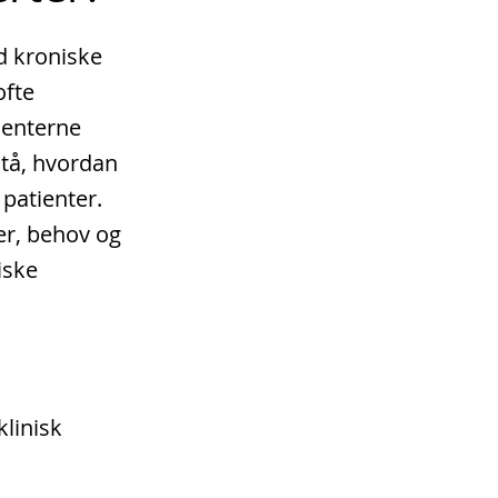
d kroniske
ofte
ienterne
rstå, hvordan
patienter.
er, behov og
iske
klinisk