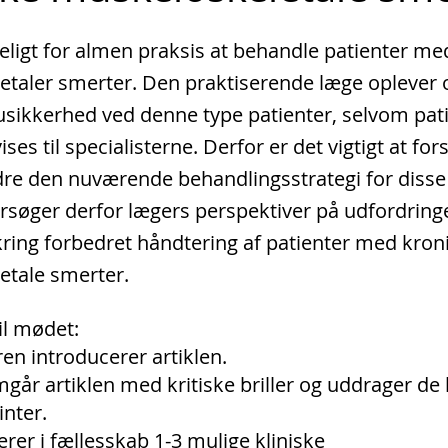
eligt for almen praksis at behandle patienter me
taler smerter. Den praktiserende læge oplever 
usikkerhed ved denne type patienter, selvom pat
ses til specialisterne. Derfor er det vigtigt at fo
dre den nuværende behandlingsstrategi for disse 
rsøger derfor lægers perspektiver på udfordring
ring forbedret håndtering af patienter med kron
etale smerter.
il mødet:
oren introducerer artiklen.
mgår artiklen med kritiske briller og uddrager de 
inter.
erer i fællesskab 1-3 mulige kliniske