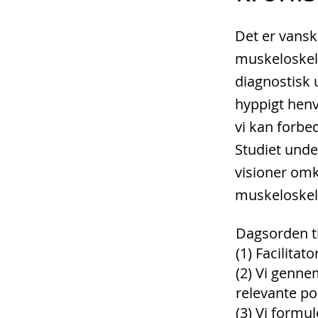
Det er vansk
muskeloskele
diagnostisk 
hyppigt henvi
vi kan forbe
Studiet unde
visioner omk
muskeloskel
Dagsorden t
(1) Facilitat
(2) Vi genne
relevante po
(3) Vi formul