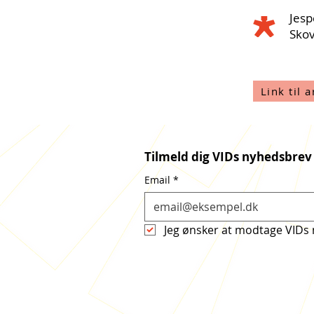
Jesp
Skov
Link til a
Tilmeld dig VIDs nyhedsbrev
Email
*
Jeg ønsker at modtage VIDs