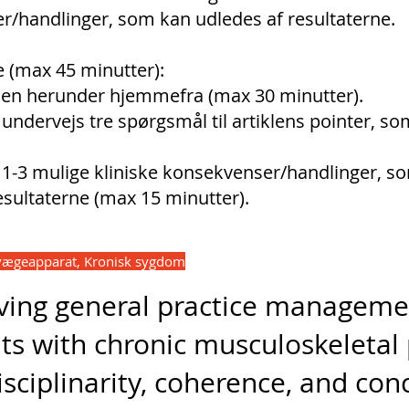
/handlinger, som kan udledes af resultaterne.
 (max 45 minutter):
klen herunder hjemmefra (max 30 minutter).
 undervejs tre spørgsmål til artiklens pointer, s
 1-3 mulige kliniske konsekvenser/handlinger, s
esultaterne (max 15 minutter).
vægeapparat, Kronisk sygdom
ving general practice manageme
ts with chronic musculoskeletal 
isciplinarity, coherence, and con