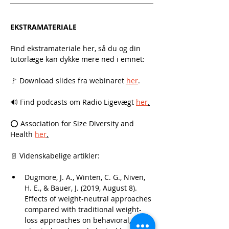
EKSTRAMATERIALE
Find ekstramateriale her, så du og din 
tutorlæge kan dykke mere ned i emnet:
🚩 Download slides fra webinaret 
her
. 
🔊 Find podcasts om Radio Ligevægt 
her
.
⭕ Association for Size Diversity and 
Health 
her
.
📄 Videnskabelige artikler:
Dugmore, J. A., Winten, C. G., Niven, 
H. E., & Bauer, J. (2019, August 8). 
Effects of weight-neutral approaches 
compared with traditional weight-
loss approaches on behavioral, 