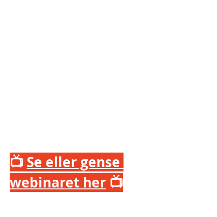
📺 
Se eller gense 
webinaret her
 📺