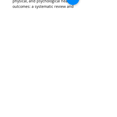
physical, and psychological health 
outcomes: a systematic review and 
meta-analysis. 
Nutrition Reviews
. 
Oxford University Press (OUP). 
http://doi.org/10.1093/nutrit/nuz020
Meyer, L., Køster-Rasmussen, R., 
Christiansen, A.-K. L., Heitmann, B. L., 
Vesterlund, G. K., Larsen, S. C., … 
Sandholdt, C. T. (2024, November 
29). Developing a Weight-Neutral 
Health Intervention in Denmark: 
Protocol for a Co-Design Process. 
JMIR Public Health and Surveillance
. 
JMIR Publications Inc. 
http://doi.org/10.2196/59455
Tilmeld dig VIDs nyhedsbrev
Email
*