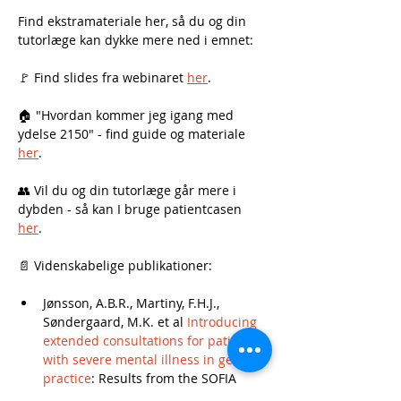
Find ekstramateriale her, så du og din 
tutorlæge kan dykke mere ned i emnet:
🚩 Find slides fra webinaret 
her
.
🏠 "Hvordan kommer jeg igang med 
ydelse 2150" - find guide og materiale 
her
.
👥 Vil du og din tutorlæge går mere i 
dybden - så kan I bruge patientcasen 
her
.
📄 Videnskabelige publikationer:
Jønsson, A.B.R., Martiny, F.H.J., 
Søndergaard, M.K. et al 
Introducing 
extended consultations for patients 
with severe mental illness in general 
practice
: Results from the SOFIA 
feasibility study. BMC Prim. Care 24, 